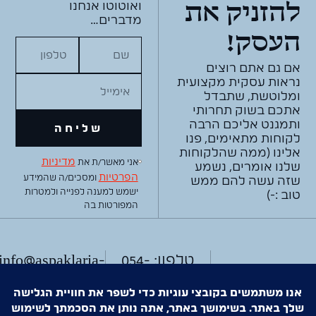
ואוטוטו אנחנו
להזניק את
מדברים…
העסק!
אם גם אתם רוצים
נראות עסקית מקצועית
ומלוטשת, שתבדל
אתכם בשוק תחרותי
ותמגנט אליכם הרבה
שליחה
לקוחות מתאימים, פנו
אלינו (ממה שהלקוחות
מדיניות
אני מאשר/ת את
שלנו אומרים, נשמע
הפרטיות
ומסכים/ה שהמידע
שזה עשה להם ממש
ישמש למענה לפנייה ולמטרות
טוב :-)
המפורטות בה
טלפון: 054-
info@aspaklaria-
studio.co.il
8447800
פניה מהירה
מענה טלפוני: ימים
בווצאפ
א-ה 10:30-15:00