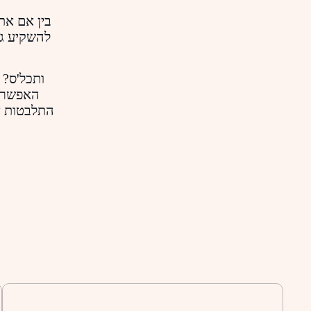
בין אם את
להשקיע גם
ותכל'ס? 
האפשרוי
התלבטות א